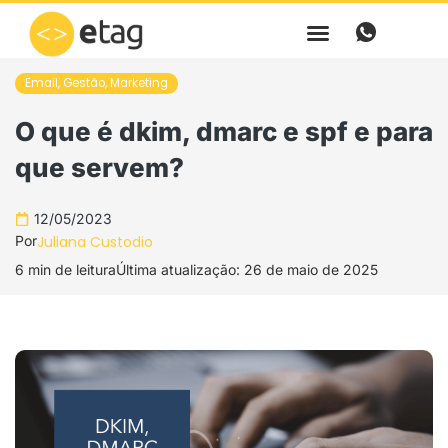
Ir
para
o
Email
,
Gestão
,
Marketing
conteúdo
O que é dkim, dmarc e spf e para
que servem?
12/05/2023
Por
Juliana Custodio
6 min de leitura
Última atualização: 26 de maio de 2025