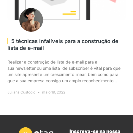
5 técnicas infalíveis para a construção de
lista de e-mail
Realizar a construção de lista de e-mail para a
sua newsletter ou uma lista de subscriber é vital para que
um site apresente um crescimento linear, bem como para
que a sua empresa consiga um amplo reconhecimento
dentro do mercado competitivo. Ao enviar mensagens com
Juliana Custodio
maio 19, 2022
uma frequência balanceada, o aumento de tráfego para o
seu site
Inscreva-se na nossa