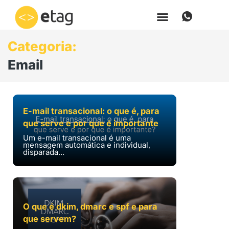
Ir
para
o
Categoria:
conteúdo
Email
E-mail transacional: o que é, para
que serve e por que é importante
Um e-mail transacional é uma
mensagem automática e individual,
disparada...
O que é dkim, dmarc e spf e para
que servem?