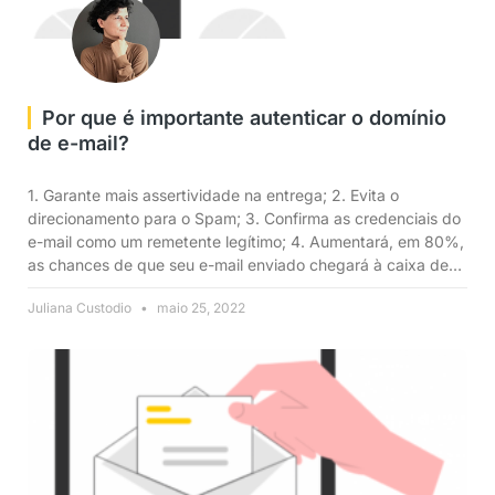
Por que é importante autenticar o domínio
de e-mail?
1. Garante mais assertividade na entrega; 2. Evita o
direcionamento para o Spam; 3. Confirma as credenciais do
e-mail como um remetente legítimo; 4. Aumentará, em 80%,
as chances de que seu e-mail enviado chegará à caixa de
entrada do cliente; 5. Aumento de chances e
Juliana Custodio
maio 25, 2022
consequentemente uma receita mais