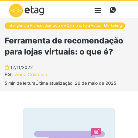
Ir
para
o
Inteligência Artifical
,
Jornada de Compra
,
Loja Virtual
,
Marketing
conteúdo
Ferramenta de recomendação
para lojas virtuais: o que é?
12/11/2022
Por
Juliana Custodio
5 min de leitura
Última atualização: 26 de maio de 2025