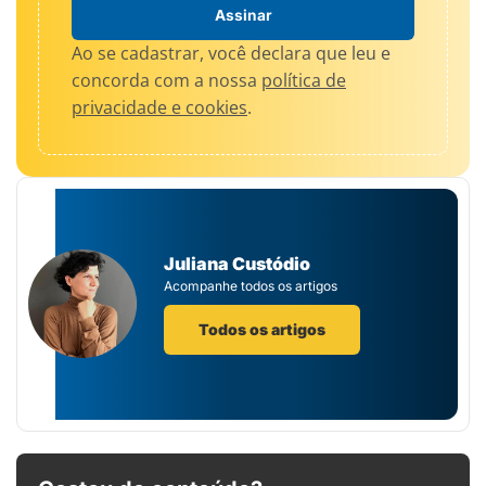
Assinar
Ao se cadastrar, você declara que leu e
concorda com a nossa
política de
privacidade e cookies
.
Juliana Custódio
Acompanhe todos os artigos
Todos os artigos