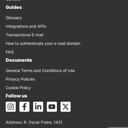
Guides
Glossary
Integrations and APIs
Transactional E-mail
How to authenticate your e-mail domain
FAQ
Documents
General Terms and Conditions of Use
Privacy Policies
Cookie Policy
Follow us
I
F
L
Y
X
n
a
i
o
-
s
c
n
u
t
Address: R. Oscar Freire, 1431
t
e
k
t
w