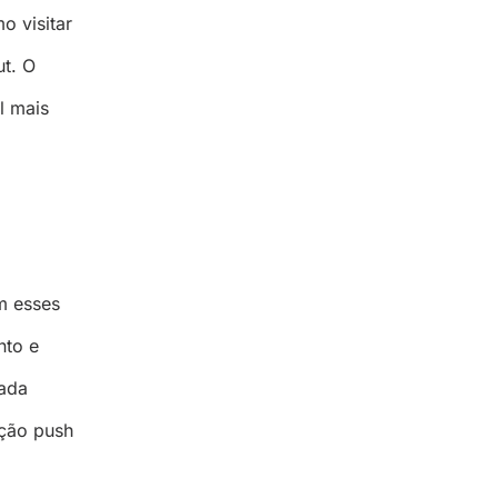
o visitar
ut. O
l mais
m esses
nto e
cada
ação push