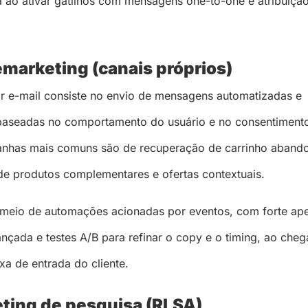
a ao ativar gatilhos com mensagens one-to-one e atribuição
remarketing (canais próprios)
r e-mail consiste no envio de mensagens automatizadas e
baseadas no comportamento do usuário e no consentimento
anhas mais comuns são de recuperação de carrinho aband
e produtos complementares e ofertas contextuais.
meio de automações acionadas por eventos, com forte ape
çada e testes A/B para refinar o copy e o timing, ao cheg
xa de entrada do cliente.
ting de pesquisa (RLSA)