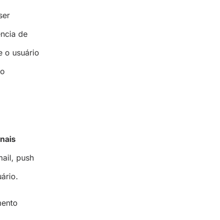
ser
ência de
e o usuário
 o
nais
ail, push
uário.
mento