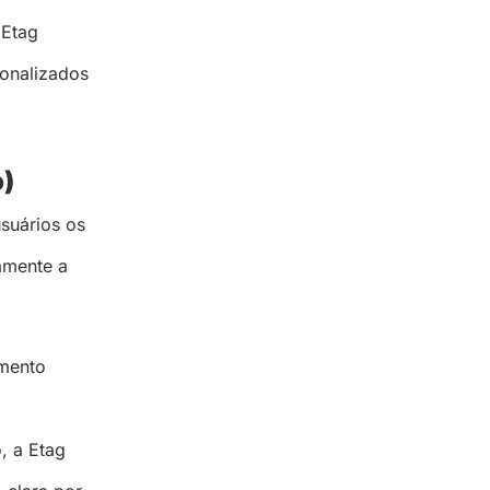
 Etag
sonalizados
o)
suários os
vamente a
amento
, a Etag