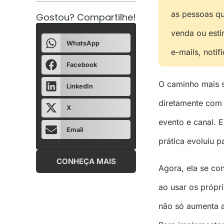
as pessoas qu
Gostou? Compartilhe!
venda ou esti
WhatsApp
e-mails, not
Facebook
O caminho mais s
LinkedIn
diretamente com 
X
evento e canal. 
Email
prática evoluiu 
CONHEÇA MAIS
Agora, ela se co
ao usar os própr
não só aumenta a