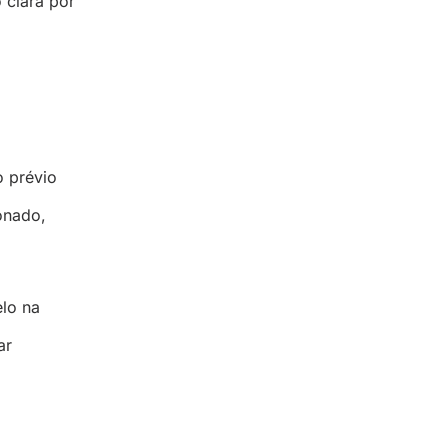
 clara por
 prévio
onado,
lo na
ar