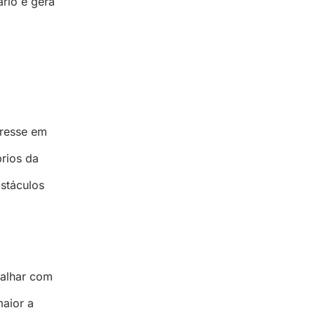
rio e gera
eresse em
prios da
bstáculos
balhar com
aior a