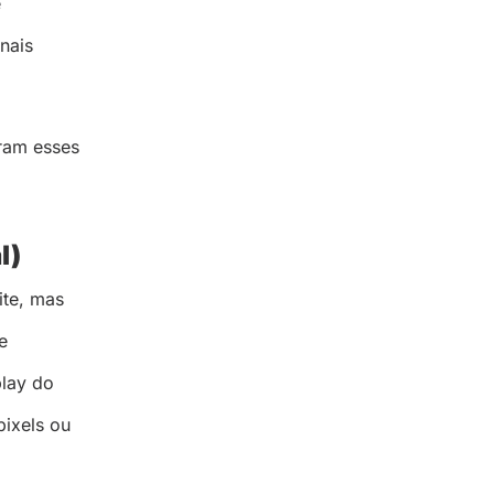
e
nais
gram esses
l)
ite, mas
e
play do
pixels ou