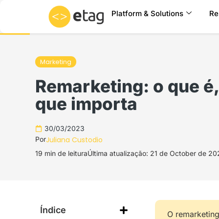
Skip
Platform & Solutions
Re
to
content
Marketing
Remarketing: o que é,
que importa
30/03/2023
Por
Juliana Custodio
19 min de leitura
Última atualização: 21 de October de 20
Índice
O remarketing