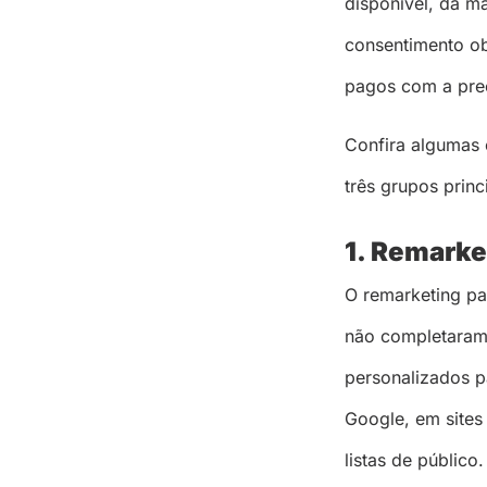
disponível, da m
consentimento ob
pagos com a prec
Confira algumas 
três grupos princ
1. Remarke
O remarketing pad
não completaram 
personalizados pa
Google, em sites 
listas de público