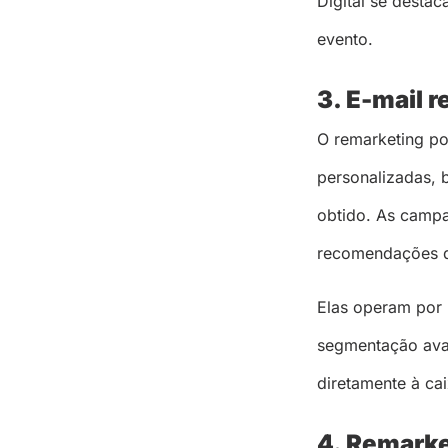
Digital se destac
evento.
3. E-mail 
O remarketing po
personalizadas, 
obtido. As camp
recomendações d
Elas operam por 
segmentação avan
diretamente à cai
4. Remarke