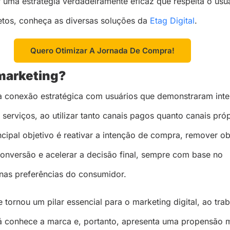
 uma estratégia verdadeiramente eficaz que respeita o usuá
etos, conheça as diversas soluções da
Etag Digital
.
Quero Otimizar A Jornada De Compra!
marketing?
a conexão estratégica com usuários que demonstraram int
serviços, ao utilizar tanto canais pagos quanto canais pró
ncipal objetivo é reativar a intenção de compra, remover o
nversão e acelerar a decisão final, sempre com base no
nas preferências do consumidor.
e tornou um pilar essencial para o marketing digital, ao tra
á conhece a marca e, portanto, apresenta uma propensão m