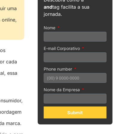
and
tag facilita a sua
luir uma
jornada.
online,
Nome
E-mail Corporativo
dos
por cada
Phone number
al, essa
Nome da Empresa
onsumidor,
 abordagem
Submit
da marca.