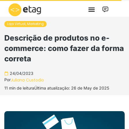
Skip
to
content
Loja Virtual
,
Marketing
Descrição de produtos no e-
commerce: como fazer da forma
correta
24/04/2023
Por
Juliana Custodio
11 min de leitura
Última atualização: 26 de May de 2025