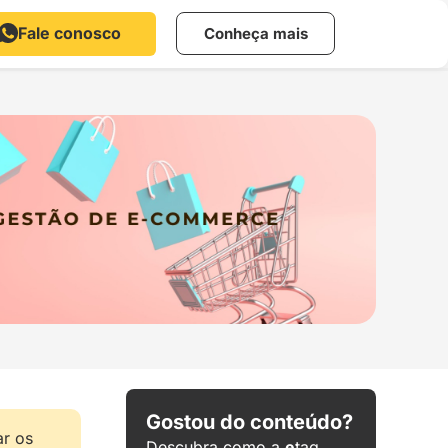
Fale conosco
Conheça mais
Gostou do conteúdo?
ar os
Descubra como a
e
tag