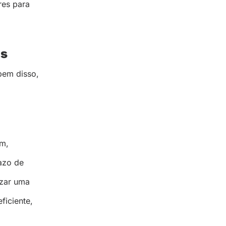
res para
es
bem disso,
ém,
azo de
izar uma
ficiente,