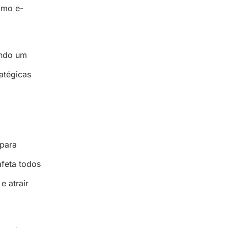
omo e-
tindo um
atégicas
 para
afeta todos
e atrair