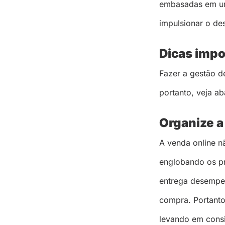
embasadas em uma
impulsionar o de
Dicas imp
Fazer a gestão d
portanto, veja a
Organize a
A venda online n
englobando os pr
entrega desempen
compra. Portanto,
levando em consi