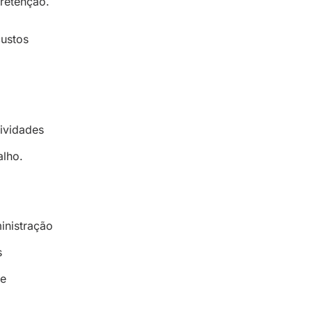
 retenção.
custos
tividades
alho.
inistração
s
de