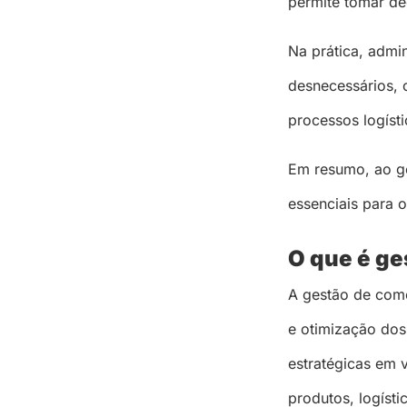
permite tomar de
Na prática, admi
desnecessários, 
processos logíst
Em resumo, ao ger
essenciais para 
O que é g
A gestão de comé
e otimização dos 
estratégicas em 
produtos, logísti