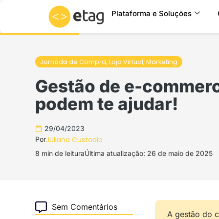
Ir
Plataforma e Soluções
para
o
conteúdo
Jornada de Compra
,
Loja Virtual
,
Marketing
Gestão de e-commerc
podem te ajudar!
29/04/2023
Por
Juliana Custodio
8 min de leitura
Última atualização: 26 de maio de 2025
Sem Comentários
A gestão do c