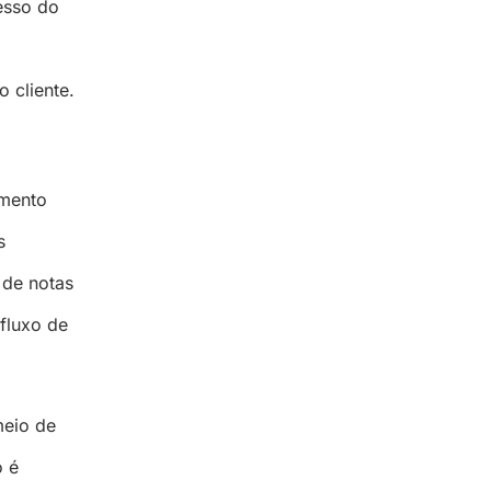
esso do
o cliente.
amento
s
 de notas
fluxo de
meio de
o é