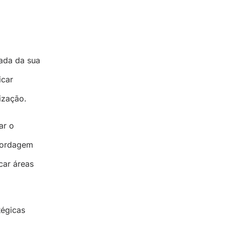
ada da sua
icar
ização.
ar o
bordagem
car áreas
tégicas