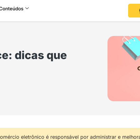
Conteúdos
e: dicas que
omércio eletrônico é responsável por administrar e melhor