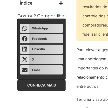
Índice
resultados de 
Gostou? Compartilhe!
controle dos p
compradores, 
WhatsApp
fidelizar clien
Facebook
Para elevar a ges
LinkedIn
uma abordagem es
X
importantes do n
Email
relacionamento c
CONHEÇA MAIS
entre outros.
Ter uma visão ab