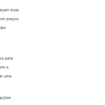
ereçam boas
com preços
 têm
os para
ens e
mar uma
opções