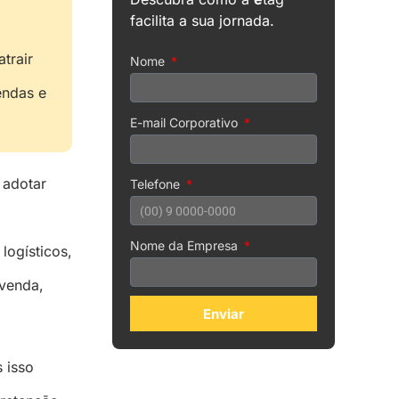
facilita a sua jornada.
atrair
Nome
endas e
E-mail Corporativo
 adotar
Telefone
Nome da Empresa
logísticos,
 venda,
Enviar
 isso