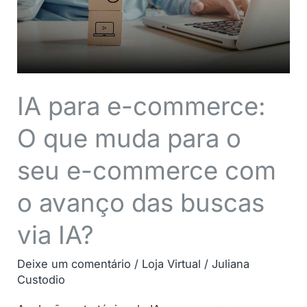
que
muda
para
o
seu
IA para e-commerce:
e-
O que muda para o
commerce
com
seu e-commerce com
o
avanço
o avanço das buscas
das
via IA?
buscas
via
Deixe um comentário
/
Loja Virtual
/
Juliana
IA?
Custodio