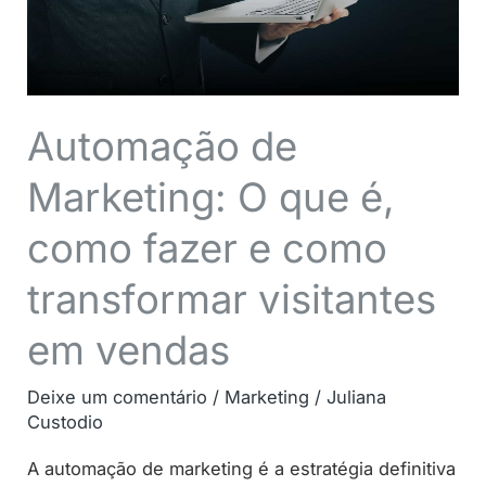
como
fazer
e
como
Automação de
transformar
Marketing: O que é,
visitantes
em
como fazer e como
vendas
transformar visitantes
em vendas
Deixe um comentário
/
Marketing
/
Juliana
Custodio
A automação de marketing é a estratégia definitiva