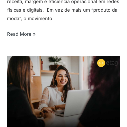
receita, margem e eficiência operacional em redes
físicas e digitais. Em vez de mais um “produto da
moda”, o movimento
Read More »
Retargeting
vs
Remarketing:
entenda
as
diferenças
e
como