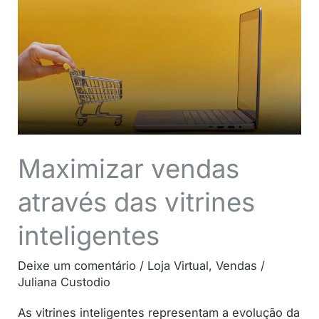
através
das
vitrines
inteligentes
Maximizar vendas
através das vitrines
inteligentes
Deixe um comentário
/
Loja Virtual
,
Vendas
/
Juliana Custodio
As vitrines inteligentes representam a evolução da