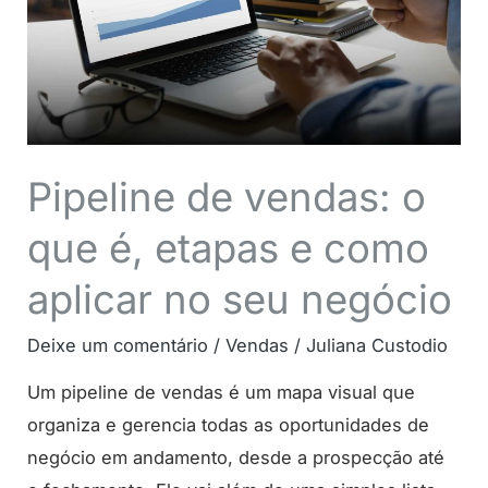
que
é,
etapas
e
como
aplicar
Pipeline de vendas: o
no
que é, etapas e como
seu
negócio
aplicar no seu negócio
Deixe um comentário
/
Vendas
/
Juliana Custodio
Um pipeline de vendas é um mapa visual que
organiza e gerencia todas as oportunidades de
negócio em andamento, desde a prospecção até