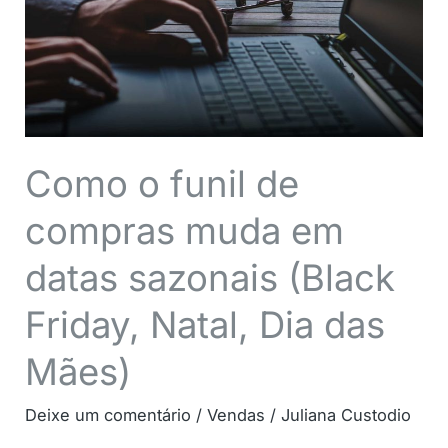
compras
muda
em
datas
sazonais
(Black
Como o funil de
Friday,
compras muda em
Natal,
Dia
datas sazonais (Black
das
Mães)
Friday, Natal, Dia das
Mães)
Deixe um comentário
/
Vendas
/
Juliana Custodio