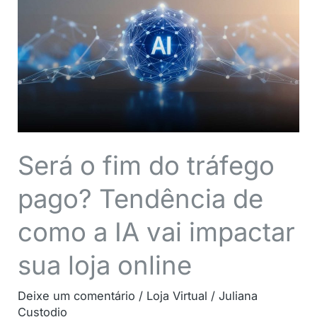
fim
do
tráfego
pago?
Tendência
de
como
a
Será o fim do tráfego
IA
pago? Tendência de
vai
impactar
como a IA vai impactar
sua
loja
sua loja online
online
Deixe um comentário
/
Loja Virtual
/
Juliana
Custodio