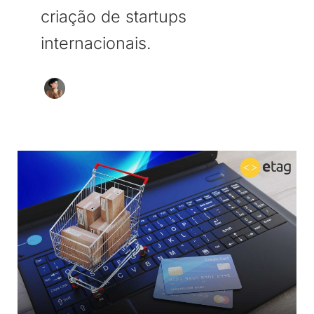
criação de startups
internacionais.
Carrinho
abandonado:
como
montar
uma
automação
que
aumenta