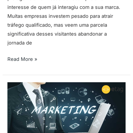
interesse de quem já interagiu com a sua marca.
Muitas empresas investem pesado para atrair
tráfego qualificado, mas veem uma parcela
significativa desses visitantes abandonar a
jornada de
Read More »
Automação
de
Marketing:
O
que
é,