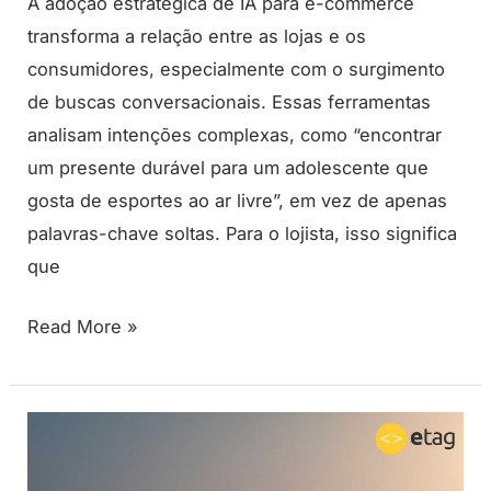
A adoção estratégica de IA para e-commerce
transforma a relação entre as lojas e os
consumidores, especialmente com o surgimento
de buscas conversacionais. Essas ferramentas
analisam intenções complexas, como “encontrar
um presente durável para um adolescente que
gosta de esportes ao ar livre”, em vez de apenas
palavras-chave soltas. Para o lojista, isso significa
que
Read More »
Será
o