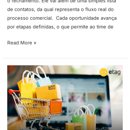
o fechamento. Ele vai além de uma simples lista
de contatos, da qual representa o fluxo real do
processo comercial. Cada oportunidade avança
por etapas definidas, o que permite ao time de
Read More »
NRF
2026:
a
nova
plataforma
do
Google