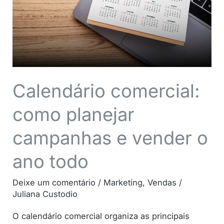
campanhas
e
vender
o
ano
todo
Calendário comercial:
como planejar
campanhas e vender o
ano todo
Deixe um comentário
/
Marketing
,
Vendas
/
Juliana Custodio
O calendário comercial organiza as principais